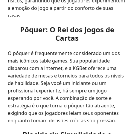
físicos, garantindo que os jogadores experimentem
a emoção do jogo a partir do conforto de suas
casas.
Pôquer: O Rei dos Jogos de
Cartas
O pôquer é frequentemente considerado um dos
mais icônicos table games. Sua popularidade
disparou com a internet, e a KGBet oferece uma
variedade de mesas e torneios para todos os níveis
de habilidade. Seja você um iniciante ou um
profissional experiente, há sempre um jogo
esperando por você. A combinação de sorte e
estratégia é o que torna o pôquer tão atraente,
exigindo que os jogadores leiam seus oponentes
enquanto tomam decisões críticas sob pressão.