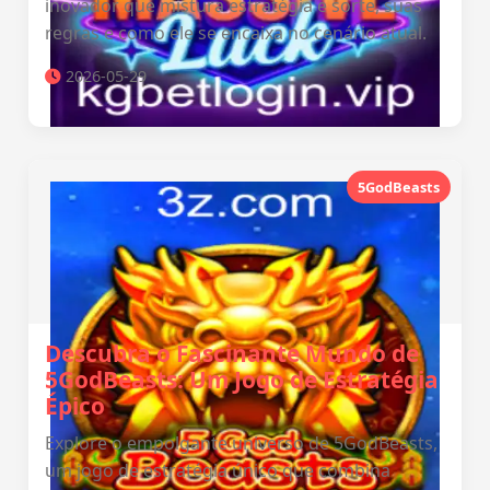
inovador que mistura estratégia e sorte, suas
regras e como ele se encaixa no cenário atual.
2026-05-29
5GodBeasts
Descubra o Fascinante Mundo de
5GodBeasts: Um Jogo de Estratégia
Épico
Explore o empolgante universo de 5GodBeasts,
um jogo de estratégia único que combina