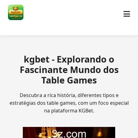
kgbet - Explorando o
Fascinante Mundo dos
Table Games
Descubra a rica história, diferentes tipos e
estratégias dos table games, com um foco especial
na plataforma KGBet.