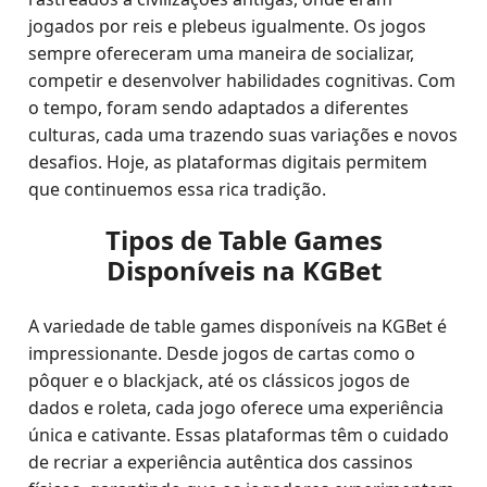
jogados por reis e plebeus igualmente. Os jogos
sempre ofereceram uma maneira de socializar,
competir e desenvolver habilidades cognitivas. Com
o tempo, foram sendo adaptados a diferentes
culturas, cada uma trazendo suas variações e novos
desafios. Hoje, as plataformas digitais permitem
que continuemos essa rica tradição.
Tipos de Table Games
Disponíveis na KGBet
A variedade de table games disponíveis na KGBet é
impressionante. Desde jogos de cartas como o
pôquer e o blackjack, até os clássicos jogos de
dados e roleta, cada jogo oferece uma experiência
única e cativante. Essas plataformas têm o cuidado
de recriar a experiência autêntica dos cassinos