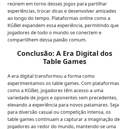
reúnem em torno desses jogos para partilhar
experiências, trocar dicas e desenvolver amizades
ao longo do tempo. Plataformas online como a
KGBet expandem essa experiência, permitindo que
jogadores de todo o mundo se conectem e
compartilhem dessa paixão comum.
Conclusão: A Era Digital dos
Table Games
A era digital transformou a forma como
experimentamos os table games. Com plataformas
como a KGBet, jogadores têm acesso a uma
variedade de jogos e oponentes sem precedentes,
elevando a experiência para novos patamares. Seja
para diversão casual ou competição intensa, os
table games continuam a capturar a imaginação de
jogadores ao redor do mundo, mantendo-se uma