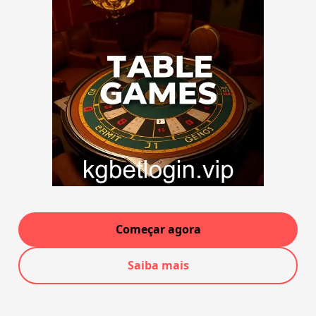
Começar agora
Saiba mais