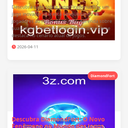
Descubra tudo sobre InnerFireBonusBuy, um
jogo inovador que está conquistando os
jogadores ao redor do mundo. Aprenda sobre
suas regras, mecânicas de jogo e como ele se
destaca no cenário atual de jogos.
2026-04-11
DiamondFort
Descubra DiamondFort: O Novo
Fenômeno no Mundo dos Jogos