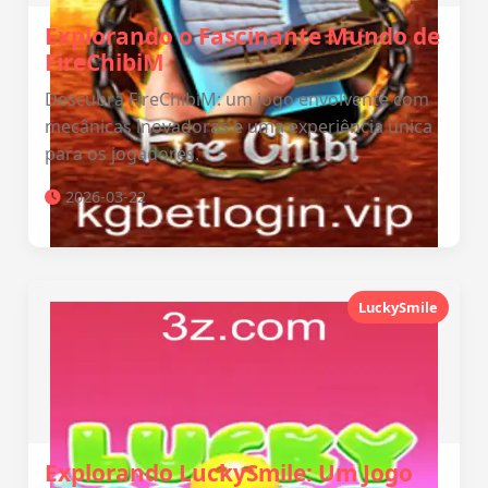
Explorando o Fascinante Mundo de
FireChibiM
Descubra FireChibiM: um jogo envolvente com
mecânicas inovadoras e uma experiência única
para os jogadores.
2026-03-22
LuckySmile
Explorando LuckySmile: Um Jogo