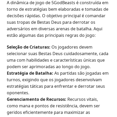
A dinâmica de jogo de 5GodBeasts é construída em
torno de estratégias bem elaboradas e tomadas de
decisões rápidas. O objetivo principal é comandar
suas tropas de Bestas Deus para derrotar os
adversários em diversas arenas de batalha. Aqui
estão algumas das principais regras do jogo:
Seleção de Criaturas:
Os jogadores devem
selecionar suas Bestas Deus cuidadosamente, cada
uma com habilidades e características únicas que
podem ser aprimoradas ao longo do jogo.
Estratégia de Batalha:
As partidas são jogadas em
turnos, exigindo que os jogadores desenvolvam
estratégias táticas para enfrentar e derrotar seus
oponentes.
Gerenciamento de Recursos:
Recursos vitais,
como mana e pontos de resistência, devem ser
geridos eficientemente para maximizar as