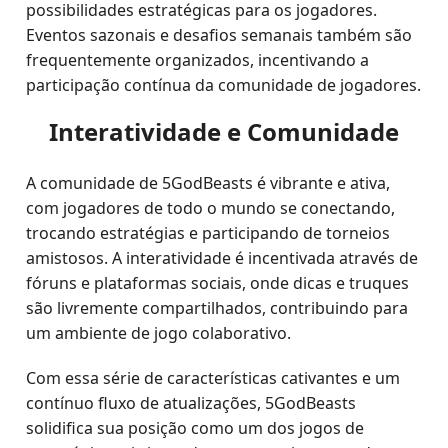
possibilidades estratégicas para os jogadores.
Eventos sazonais e desafios semanais também são
frequentemente organizados, incentivando a
participação contínua da comunidade de jogadores.
Interatividade e Comunidade
A comunidade de 5GodBeasts é vibrante e ativa,
com jogadores de todo o mundo se conectando,
trocando estratégias e participando de torneios
amistosos. A interatividade é incentivada através de
fóruns e plataformas sociais, onde dicas e truques
são livremente compartilhados, contribuindo para
um ambiente de jogo colaborativo.
Com essa série de características cativantes e um
contínuo fluxo de atualizações, 5GodBeasts
solidifica sua posição como um dos jogos de