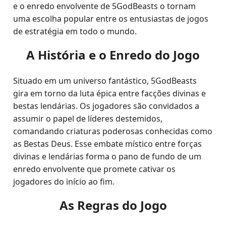
e o enredo envolvente de 5GodBeasts o tornam
uma escolha popular entre os entusiastas de jogos
de estratégia em todo o mundo.
A História e o Enredo do Jogo
Situado em um universo fantástico, 5GodBeasts
gira em torno da luta épica entre facções divinas e
bestas lendárias. Os jogadores são convidados a
assumir o papel de líderes destemidos,
comandando criaturas poderosas conhecidas como
as Bestas Deus. Esse embate místico entre forças
divinas e lendárias forma o pano de fundo de um
enredo envolvente que promete cativar os
jogadores do início ao fim.
As Regras do Jogo