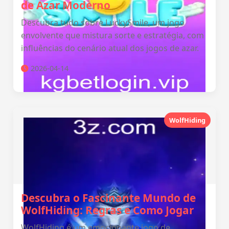
de Azar Moderno
Descubra tudo sobre LuckySmile, um jogo
envolvente que mistura sorte e estratégia, com
influências do cenário atual dos jogos de azar.
2026-04-14
WolfHiding
Descubra o Fascinante Mundo de
WolfHiding: Regras e Como Jogar
WolfHiding é um emocionante jogo de