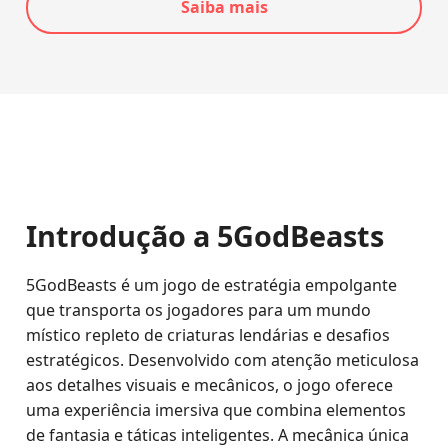
Saiba mais
Introdução a 5GodBeasts
5GodBeasts é um jogo de estratégia empolgante
que transporta os jogadores para um mundo
místico repleto de criaturas lendárias e desafios
estratégicos. Desenvolvido com atenção meticulosa
aos detalhes visuais e mecânicos, o jogo oferece
uma experiência imersiva que combina elementos
de fantasia e táticas inteligentes. A mecânica única