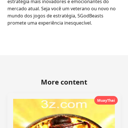
estratégia mais inovadores e emocionantes do
mercado atual. Seja você um veterano ou novo no
mundo dos jogos de estratégia, 5GodBeasts
promete uma experiência inesquecível.
More content
MuayThai