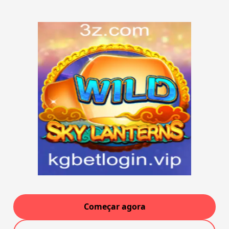
Começar agora