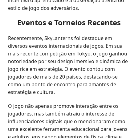
incentiva o aprendizado e a observação atenta do
estilo de jogo dos adversários.
Eventos e Torneios Recentes
Recentemente, SkyLanterns foi destaque em
diversos eventos internacionais de jogos. Em sua
mais recente competição em Tokyo, o jogo ganhou
notoriedade por seu design imersivo e dinâmica de
jogo rica em estratégia. O evento contou com
jogadores de mais de 20 países, destacando-se
como um ponto de encontro para amantes de
estratégia e cultura.
O jogo não apenas promove interação entre os
jogadores, mas também atraiu o interesse de
influenciadores digitais que o mencionaram como
uma excelente ferramenta educacional para jovens
e adultos, ensinando elementos de física, clima e