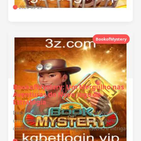
2026-03-23
BookofMystery
BookofMystery: Um Mergulho nas
Aventuras do Novo Jogo de
Estratégia
Descubra tudo sobre o jogo BookofMystery,
uma emocionante adição ao universo gamer
com elementos de estratégia, mistério e intriga.
2026-05-05