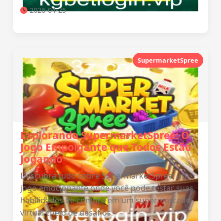
2026-04-25
SupermarketSpree
Explorando SupermarketSpree: O
Jogo Empolgante que Todos Estão
Jogando
Descubra tudo sobre SupermarketSpree, um
jogo emocionante onde você pode testar suas
habilidades de compra em um supermercado
virtual cheio de desafios.