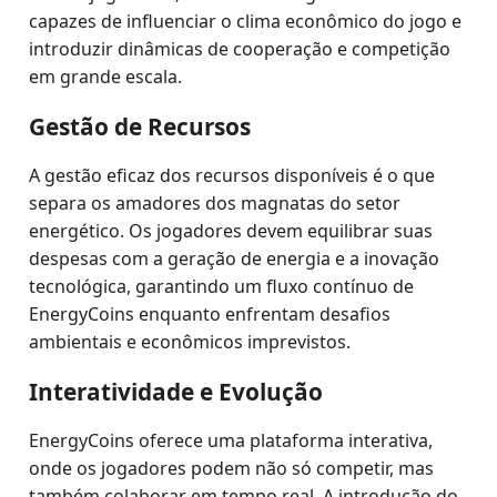
capazes de influenciar o clima econômico do jogo e
introduzir dinâmicas de cooperação e competição
em grande escala.
Gestão de Recursos
A gestão eficaz dos recursos disponíveis é o que
separa os amadores dos magnatas do setor
energético. Os jogadores devem equilibrar suas
despesas com a geração de energia e a inovação
tecnológica, garantindo um fluxo contínuo de
EnergyCoins enquanto enfrentam desafios
ambientais e econômicos imprevistos.
Interatividade e Evolução
EnergyCoins oferece uma plataforma interativa,
onde os jogadores podem não só competir, mas
também colaborar em tempo real. A introdução do