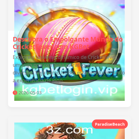
Descubra o Empolgante Mundo do
CricketFever com KGBet
Explore o universo dinâmico de CricketFever,
um jogo que combina estratégia, habilidade e
diversão. Veja como KGBet está revolucionando
a experiência de jogo.
2026-05-03
ParadiseBeach