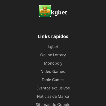
kgbet
Links rápidos
kgbet
Online Lottery
Monopoly
Video Games
Table Games
Eventos exclusivos
Notícias da Marca
Sitemap do Google