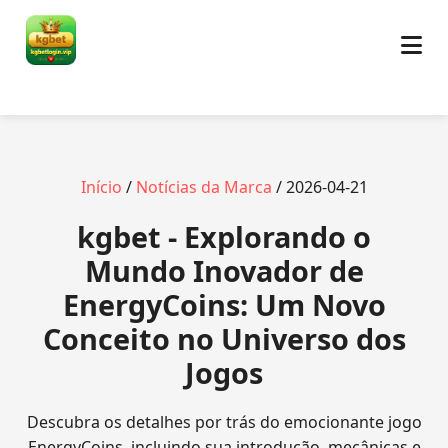
Início
/
Notícias da Marca
/ 2026-04-21
kgbet - Explorando o
Mundo Inovador de
EnergyCoins: Um Novo
Conceito no Universo dos
Jogos
Descubra os detalhes por trás do emocionante jogo
EnergyCoins, incluindo sua introdução, mecânicas e