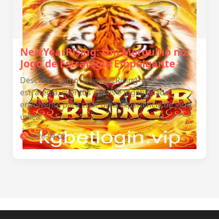
NewYearRising: Um Mergulho no
Jogo de Estratégia Empolgante
Descubra como 'NewYearRising' combina
estratégia, eventos atuais e jogabilidade
envolvente para criar uma experiência de jogo
única.
2026-04-02