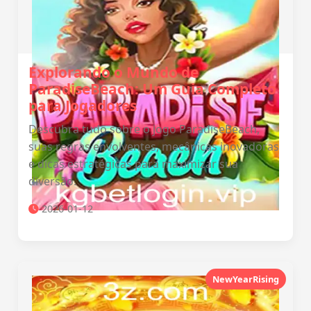
Explorando o Mundo de
ParadiseBeach: Um Guia Completo
para Jogadores
Descubra tudo sobre o jogo ParadiseBeach,
suas regras envolventes, mecânicas inovadoras
e dicas estratégicas para maximizar sua
diversão.
2026-01-12
NewYearRising