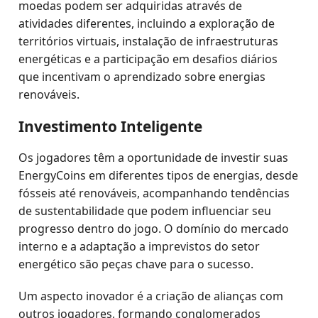
moedas podem ser adquiridas através de
atividades diferentes, incluindo a exploração de
territórios virtuais, instalação de infraestruturas
energéticas e a participação em desafios diários
que incentivam o aprendizado sobre energias
renováveis.
Investimento Inteligente
Os jogadores têm a oportunidade de investir suas
EnergyCoins em diferentes tipos de energias, desde
fósseis até renováveis, acompanhando tendências
de sustentabilidade que podem influenciar seu
progresso dentro do jogo. O domínio do mercado
interno e a adaptação a imprevistos do setor
energético são peças chave para o sucesso.
Um aspecto inovador é a criação de alianças com
outros jogadores, formando conglomerados