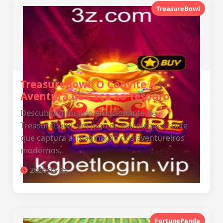
TreasureBowl
TreasureBowl: O Convite À
Aventura de Caça ao Tesouro
Descubra o mundo emocionante de
TreasureBowl, um jogo de estratégia e sorte
que captura a imaginação dos aventureiros
modernos.
2026-05-25
FortunePanda