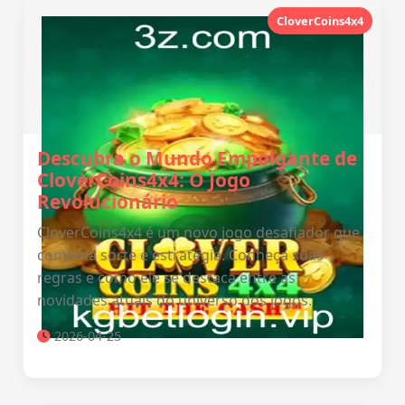
CloverCoins4x4
Descubra o Mundo Empolgante de
CloverCoins4x4: O Jogo
Revolucionário
CloverCoins4x4 é um novo jogo desafiador que
combina sorte e estratégia. Conheça suas
regras e como ele se destaca entre as
novidades atuais do universo dos jogos.
2026-04-25