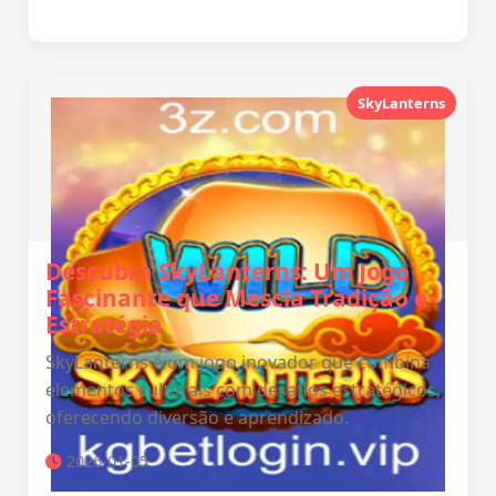
SkyLanterns
Descubra SkyLanterns: Um Jogo
Fascinante que Mescla Tradição e
Estratégia
SkyLanterns é um jogo inovador que combina
elementos culturais com desafios estratégicos,
oferecendo diversão e aprendizado.
2026-01-05