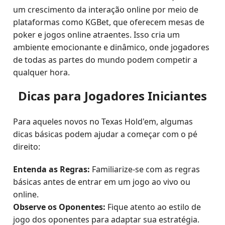
um crescimento da interação online por meio de
plataformas como KGBet, que oferecem mesas de
poker e jogos online atraentes. Isso cria um
ambiente emocionante e dinâmico, onde jogadores
de todas as partes do mundo podem competir a
qualquer hora.
Dicas para Jogadores Iniciantes
Para aqueles novos no Texas Hold'em, algumas
dicas básicas podem ajudar a começar com o pé
direito:
Entenda as Regras:
Familiarize-se com as regras
básicas antes de entrar em um jogo ao vivo ou
online.
Observe os Oponentes:
Fique atento ao estilo de
jogo dos oponentes para adaptar sua estratégia.