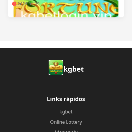
2026-01-09
kgbet
Links rápidos
kgbet
Online Lottery