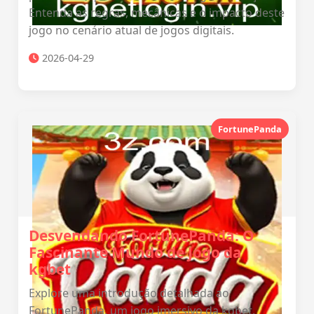
Entenda as regras, mecânicas e o impacto deste
jogo no cenário atual de jogos digitais.
2026-04-29
FortunePanda
Desvendando FortunePanda: O
Fascinante Mundo de Jogo da
kgbet
Explore uma introdução detalhada ao
FortunePanda, um jogo imersivo da kgbet,