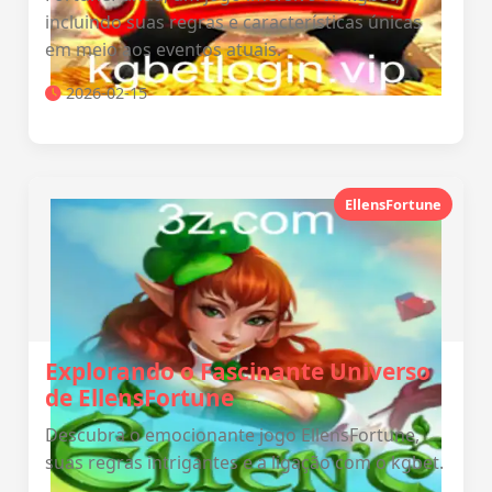
incluindo suas regras e características únicas
em meio aos eventos atuais.
2026-02-15
EllensFortune
Explorando o Fascinante Universo
de EllensFortune
Descubra o emocionante jogo EllensFortune,
suas regras intrigantes e a ligação com o kgbet.