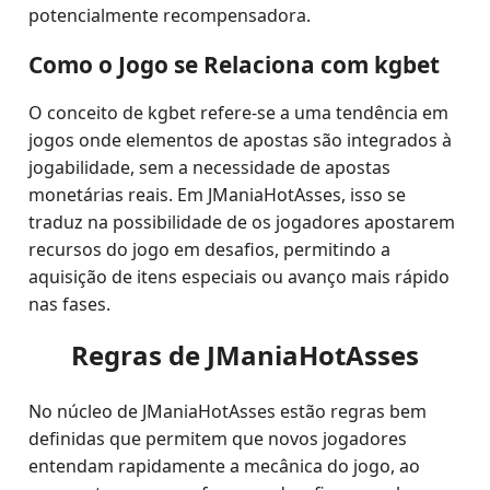
potencialmente recompensadora.
Como o Jogo se Relaciona com kgbet
O conceito de kgbet refere-se a uma tendência em
jogos onde elementos de apostas são integrados à
jogabilidade, sem a necessidade de apostas
monetárias reais. Em JManiaHotAsses, isso se
traduz na possibilidade de os jogadores apostarem
recursos do jogo em desafios, permitindo a
aquisição de itens especiais ou avanço mais rápido
nas fases.
Regras de JManiaHotAsses
No núcleo de JManiaHotAsses estão regras bem
definidas que permitem que novos jogadores
entendam rapidamente a mecânica do jogo, ao