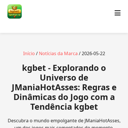
Início
/
Notícias da Marca
/ 2026-05-22
kgbet - Explorando o
Universo de
JManiaHotAsses: Regras e
Dinâmicas do Jogo com a
Tendência kgbet
Descubra o mundo empolgante de JManiaHotAsses,
um dos jogos mais comentados do momento,