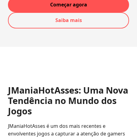
Começar agora
Saiba mais
JManiaHotAsses: Uma Nova
Tendência no Mundo dos
Jogos
JManiaHotAsses é um dos mais recentes e
envolventes jogos a capturar a atenção de gamers