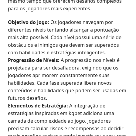
mesmo tempo que oferecem desafios complexos
para os jogadores mais experientes.
Objetivo do Jogo:
Os jogadores navegam por
diferentes níveis tentando alcançar a pontuação
mais alta possível. Cada nível possui uma série de
obstáculos e inimigos que devem ser superados
com habilidades e estratégias inteligentes.
Progressão de Níveis:
A progressão nos níveis é
projetada para ser desafiadora, exigindo que os
jogadores aprimorem constantemente suas
habilidades. Cada fase superada libera novos
conteúdos e habilidades que podem ser usadas em
futuros desafios.
Elementos de Estratégia:
A integração de
estratégias inspiradas em kgbet adiciona uma
camada de complexidade ao jogo. Jogadores
precisam calcular riscos e recompensas ao decidir