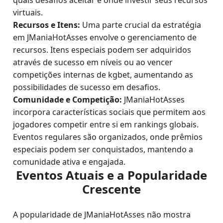
quais desafios aceitar e onde investir seus recursos
virtuais.
Recursos e Itens:
Uma parte crucial da estratégia
em JManiaHotAsses envolve o gerenciamento de
recursos. Itens especiais podem ser adquiridos
através de sucesso em níveis ou ao vencer
competições internas de kgbet, aumentando as
possibilidades de sucesso em desafios.
Comunidade e Competição:
JManiaHotAsses
incorpora características sociais que permitem aos
jogadores competir entre si em rankings globais.
Eventos regulares são organizados, onde prêmios
especiais podem ser conquistados, mantendo a
comunidade ativa e engajada.
Eventos Atuais e a Popularidade
Crescente
A popularidade de JManiaHotAsses não mostra