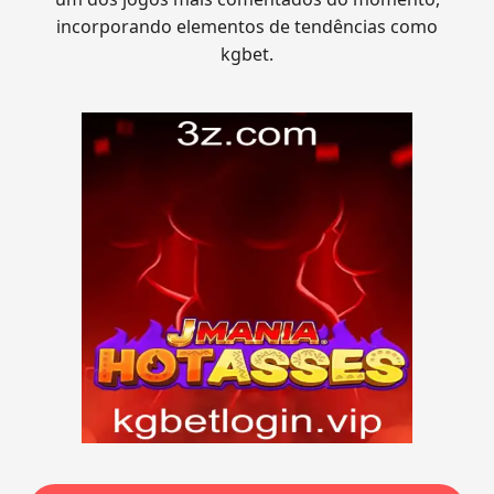
incorporando elementos de tendências como
kgbet.