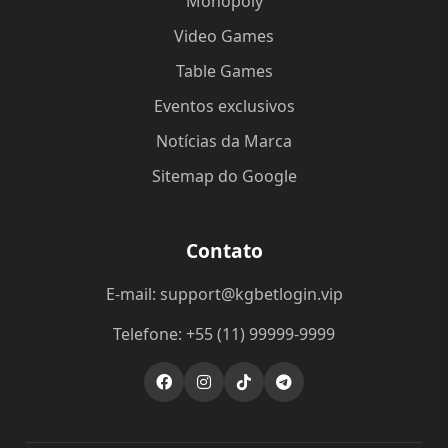
Monopoly
Video Games
Table Games
Eventos exclusivos
Notícias da Marca
Sitemap do Google
Contato
E-mail: support@kgbetlogin.vip
Telefone: +55 (11) 99999-9999