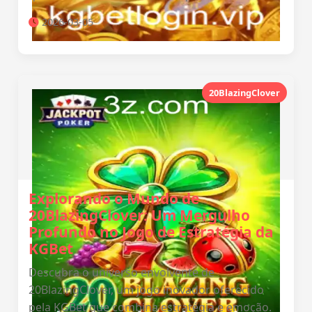
2026-03-05
20BlazingClover
Explorando o Mundo de
20BlazingClover: Um Mergulho
Profundo no Jogo de Estratégia da
KGBet
Descubra o universo envolvente de
20BlazingClover, um jogo inovador oferecido
pela KGBet que combina estratégia e emoção.