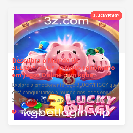
3LUCKYPIGGY
Descubra o Mundo de
3LUCKYPIGGY: O Novo Fenômeno
em Jogos Online com kgbet
Explore o emocionante jogo 3LUCKYPIGGY que
está conquistando o mundo dos jogos online.
Saiba como jogar e envolva-se na aventura!
2026-04-28