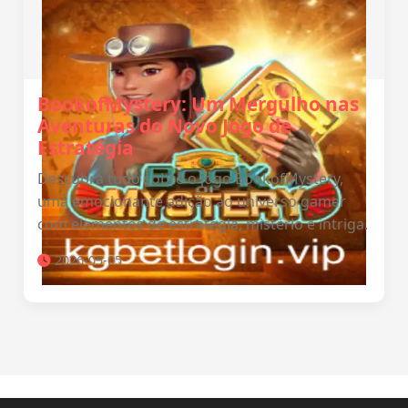
BookofMystery: Um Mergulho nas
Aventuras do Novo Jogo de
Estratégia
Descubra tudo sobre o jogo BookofMystery,
uma emocionante adição ao universo gamer
com elementos de estratégia, mistério e intriga.
2026-05-05