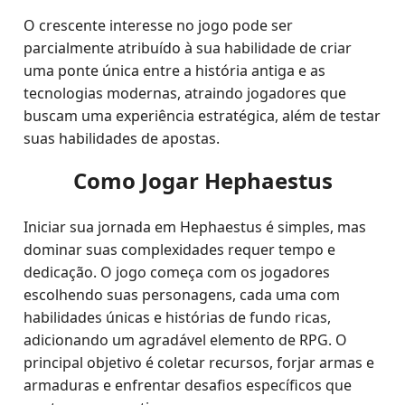
O crescente interesse no jogo pode ser
parcialmente atribuído à sua habilidade de criar
uma ponte única entre a história antiga e as
tecnologias modernas, atraindo jogadores que
buscam uma experiência estratégica, além de testar
suas habilidades de apostas.
Como Jogar Hephaestus
Iniciar sua jornada em Hephaestus é simples, mas
dominar suas complexidades requer tempo e
dedicação. O jogo começa com os jogadores
escolhendo suas personagens, cada uma com
habilidades únicas e histórias de fundo ricas,
adicionando um agradável elemento de RPG. O
principal objetivo é coletar recursos, forjar armas e
armaduras e enfrentar desafios específicos que