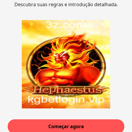
Descubra suas regras e introdução detalhada.
Começar agora