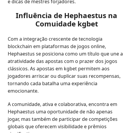
e dicas de mestres forjadores.
Influência de Hephaestus na
Comuidade kgbet
Com a integração crescente de tecnologia
blockchain em plataformas de jogos online,
Hephaestus se posiciona como um título que une a
atratividade das apostas com o prazer dos jogos
clássicos. As apostas em kgbet permitem aos
jogadores arriscar ou duplicar suas recompensas,
tornando cada batalha uma experiência
emocionante.
A comunidade, ativa e colaborativa, encontra em
Hephaestus uma oportunidade de não apenas
jogar, mas também de participar de competições
globais que oferecem visibilidade e prêmios