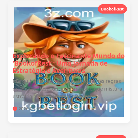
BookofRest
Explorando o Fascinante Mundo do
'BookofRest': Uma Jornada de
Estratégia e Aventuras
Mergulhe na descrição detalhada e nas regras
do 'BookofRest', um jogo imersivo que mistura
estratégia com narrativa cativante.
2026-04-09