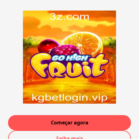
Começar agora
Saiba mais