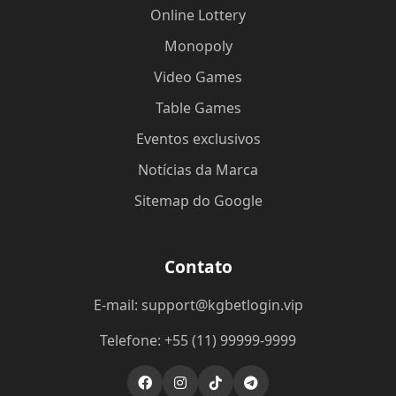
Online Lottery
Monopoly
Video Games
Table Games
Eventos exclusivos
Notícias da Marca
Sitemap do Google
Contato
E-mail: support@kgbetlogin.vip
Telefone: +55 (11) 99999-9999