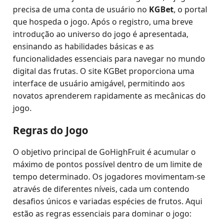
precisa de uma conta de usuário no
KGBet
, o portal
que hospeda o jogo. Após o registro, uma breve
introdução ao universo do jogo é apresentada,
ensinando as habilidades básicas e as
funcionalidades essenciais para navegar no mundo
digital das frutas. O site KGBet proporciona uma
interface de usuário amigável, permitindo aos
novatos aprenderem rapidamente as mecânicas do
jogo.
Regras do Jogo
O objetivo principal de GoHighFruit é acumular o
máximo de pontos possível dentro de um limite de
tempo determinado. Os jogadores movimentam-se
através de diferentes níveis, cada um contendo
desafios únicos e variadas espécies de frutos. Aqui
estão as regras essenciais para dominar o jogo: