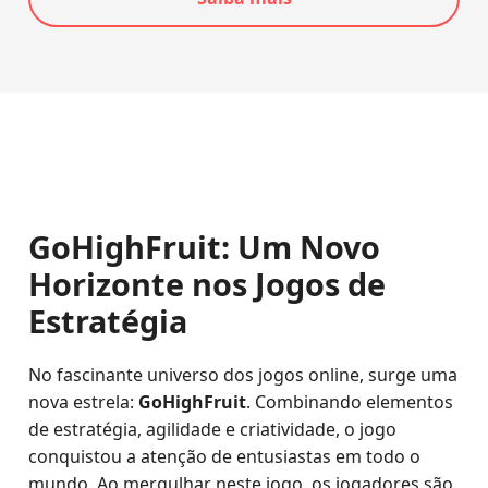
GoHighFruit: Um Novo
Horizonte nos Jogos de
Estratégia
No fascinante universo dos jogos online, surge uma
nova estrela:
GoHighFruit
. Combinando elementos
de estratégia, agilidade e criatividade, o jogo
conquistou a atenção de entusiastas em todo o
mundo. Ao mergulhar neste jogo, os jogadores são